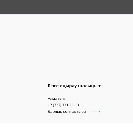
Бізге қоңырау шалыңыз:
Алматы қ.
+7 (727) 331-11-13
Барлық контактілер