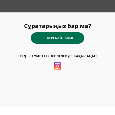
Сұрақтарыңыз бар ма?
КЕРІ БАЙЛАНЫС
БІЗДІ ӘЛЕУМЕТТІК ЖЕЛІЛЕРДЕ БАҚЫЛАҢЫЗ