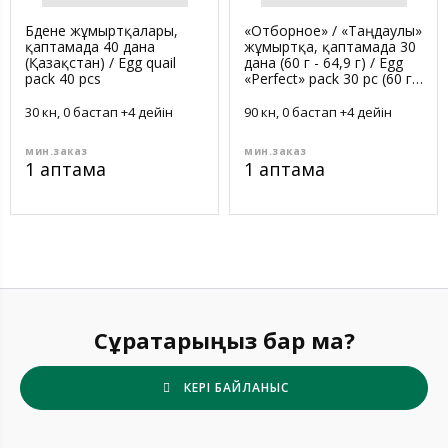
Бөдене жұмыртқалары,
«Отборное» / «Таңдаулы»
қаптамада 40 дана
жұмыртқа, қаптамада 30
(Қазақстан) / Egg quail
дана (60 г - 64,9 г) / Egg
pack 40 pcs
«Perfect» pack 30 pc (60 г -
64,9 г)
30 күн, 0 бастап +4 дейін
90 күн, 0 бастап +4 дейін
мин.заказ
мин.заказ
1 қаптама
1 қаптама
Сұрақтарыңыз бар ма?
КЕРІ БАЙЛАНЫС