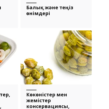
ы
Балық және теңіз
өнімдері
тер,
Көкөністер мен
жемістер
,
консервациясы,