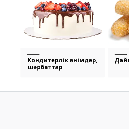
Кондитерлік өнімдер,
Дай
шәрбаттар