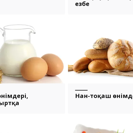
езбе
өнімдері,
Нан-тоқаш өнімд
ыртқа