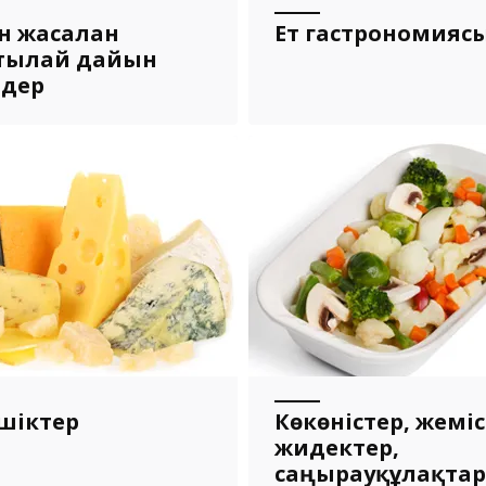
н жасалған
Ет гастрономияс
тылай дайын
мдер
шіктер
Көкөністер, жеміс
жидектер,
саңырауқұлақтар