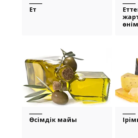
Ет
Етте
жар
өні
Өсімдік майы
Ірім