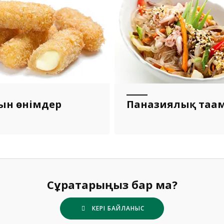
ын өнімдер
Паназиялық таға
Сұрақтарыңыз бар ма?
КЕРІ БАЙЛАНЫС