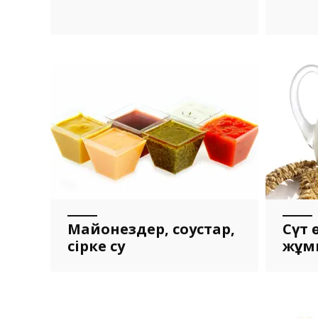
Майонездер, соустар,
Сүт 
сірке су
жұм