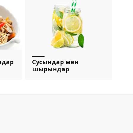
мдар
Сусындар мен
шырындар