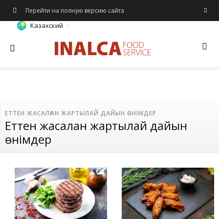
cript type="text/javascript"
Перейти на полную версию сайта
src="/local/templates/marr_ur/js/backend.js?
Казахский
16744614141967">
ЕТТЕН ЖАСАЛҒАН ЖАРТЫЛАЙ ДАЙЫН ӨНІМДЕР
Еттен жасалған жартылай дайын
өнімдер