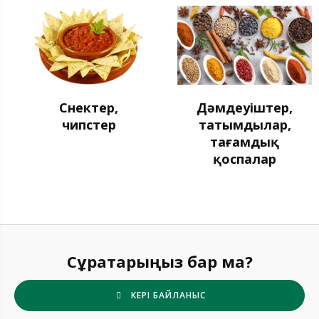
Снектер,
Дәмдеуіштер,
чипстер
татымдылар,
тағамдық
қоспалар
Сұрақтарыңыз бар ма?
КЕРІ БАЙЛАНЫС